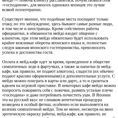
мейдо — помочь клиенту расслабиться, почувствовать себя
«господином», для многих одиноких японцев это лучше
всякой психотерапии.
Существует мнение, что подобные места посещают только
отаку, но это заблуждение, здесь бывают самые разные люди,
в том числе и иностранцы. Кроме собственно работы
официантки, в обязанности мейдо входит общение с
клиентом, при этом мейдо обязательно будет использовать
крайне вежливые обороты японского языка и, полностью
следуя законам японского гостеприимства, превозносить
успехи и достоинства гостя.
Оплата в мейд-кафе идет за время, проведенное в обществе
симпатичных леди в фартучках, а также за напитки (в мейд-
кафе, как правило, не подают алкоголь), сладости (их обычно
подают красиво оформленными) и дополнительные услуги. С
мейдо можно поиграть в карты или дартс, а то и сразиться
вдвоем на игровой приставке. В некоторых кафе мейдо можно
попросить покормить себя с ложечки, размять усталые плечи
«господина» и даже потребовать почистить уши. В Японии
эта на русский вкус не слишком аппетитная процедура
возведена в особый фетиш, особенно если выполняется на
коленях симпатичной мейдо. Тем не менее, несмотря на явно
эротическую окраску работы, мейд-кафе, как правило, не