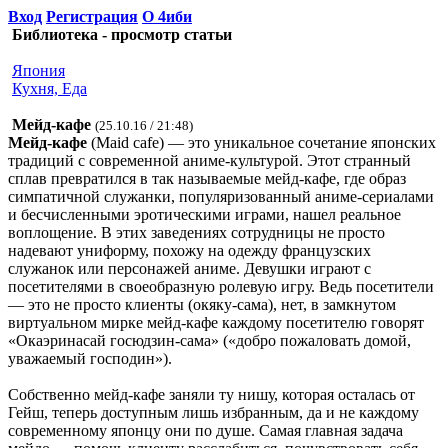
Вход
Регистрация
О 4иби
Библиотека - просмотр статьи
Япония
Кухня, Еда
Мейд-кафе
(25.10.16 / 21:48)
Мейд-кафе
(Maid cafe) — это уникальное сочетание японских
традиций с современной аниме-культурой. Этот странный
сплав превратился в так называемые мейд-кафе, где образ
симпатичной служанки, популяризованный аниме-сериалами
и бесчисленными эротическими играми, нашел реальное
воплощение. В этих заведениях сотрудницы не просто
надевают униформу, похожу на одежду французских
служанок или персонажей аниме. Девушки играют с
посетителями в своеобразную ролевую игру. Ведь посетители
— это не просто клиенты (окяку-сама), нет, в замкнутом
виртуальном мирке мейд-кафе каждому посетителю говорят
«Окаэринасай госюдзин-сама» («добро пожаловать домой,
уважаемый господин»).
Собственно мейд-кафе заняли ту нишу, которая осталась от
Гейш, теперь доступным лишь избранным, да и не каждому
современному японцу они по душе. Самая главная задача